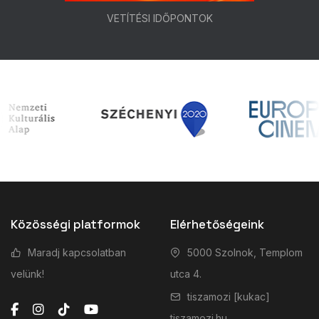
VETÍTÉSI IDŐPONTOK
Közösségi platformok
Elérhetőségeink
Maradj kapcsolatban
5000 Szolnok, Templom
velünk!
utca 4.
tiszamozi [kukac]
tiszamozi.hu