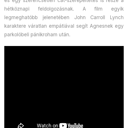
és egy szerencsétlen cat-szerepeltetés is része a
hétköznapi feldolgozásnak. A film egyik
legmeghatóbb jelenetében John Carroll Lynch
karaktere váratlan empátiával segít Agnesnek egy
parkolóbeli pánikroham után.