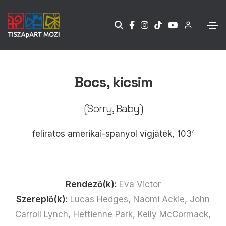
Bocs, kicsim
(Sorry, Baby)
feliratos amerikai-spanyol vígjáték, 103’
Rendező(k):
Eva Victor
Szereplő(k):
Lucas Hedges, Naomi Ackie, John
Carroll Lynch, Hettienne Park, Kelly McCormack,