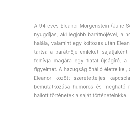
A 94 éves Eleanor Morgenstein (June Sq
nyugdíjas, aki legjobb barátnőjével, a ho
halála, valamint egy költözés után Elea
tartsa a barátnője emlékét: sajátjaként
felhívja magára egy fiatal újságíró, a
figyelmét. A hazugság önálló életre kel,
Eleanor között szeretetteljes kapcsol
bemutatkozása humoros és megható m
hallott történetek a saját történeteinkké.