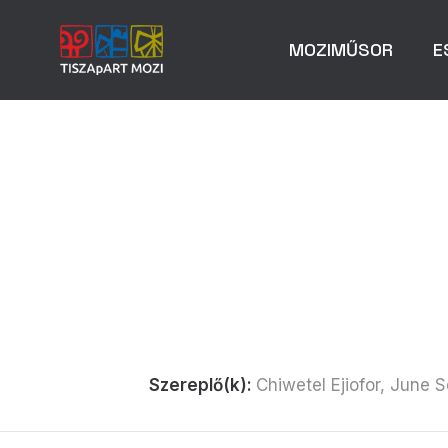
MOZIMŰSOR
E
Szereplő(k):
Chiwetel Ejiofor, June S