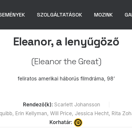
SEMÉNYEK
SZOLGÁLTATÁSOK
MOZINK
GA
Eleanor, a lenyűgöző
(Eleanor the Great)
feliratos amerikai háborús filmdráma, 98’
Rendező(k):
Scarlett Johansson
quibb, Erin Kellyman, Will Price, Jessica Hecht, Rita Zoh
Korhatár: