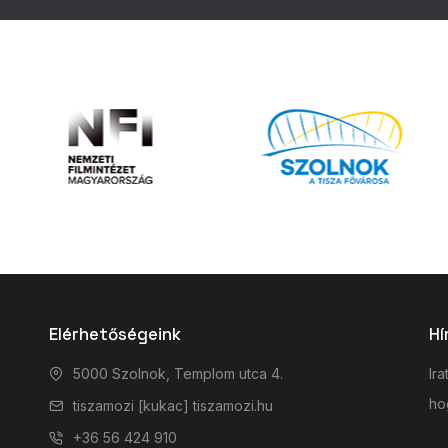
Elérhetőségeink
Hí
5000 Szolnok, Templom utca 4.
Ira
hog
tiszamozi [kukac] tiszamozi.hu
+36 56 424 910