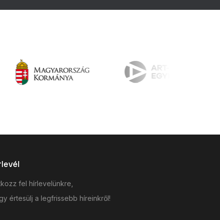
rlevél
tkozz fel hírlevelünkre,
y értesülj a legfrissebb híreinkről!