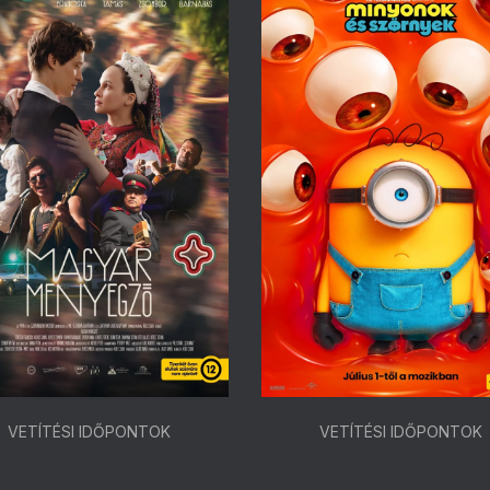
VETÍTÉSI IDŐPONTOK
VETÍTÉSI IDŐPONTOK