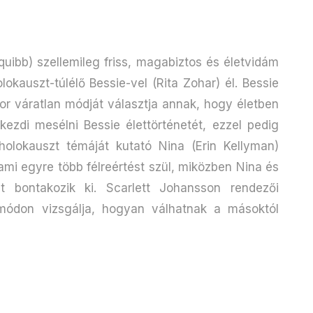
uibb) szellemileg friss, magabiztos és életvidám
lokauszt-túlélő Bessie-vel (Rita Zohar) él. Bessie
nor váratlan módját választja annak, hogy életben
 kezdi mesélni Bessie élettörténetét, ezzel pedig
 holokauszt témáját kutató Nina (Erin Kellyman)
 ami egyre több félreértést szül, miközben Nina és
at bontakozik ki. Scarlett Johansson rendezői
ódon vizsgálja, hogyan válhatnak a másoktól