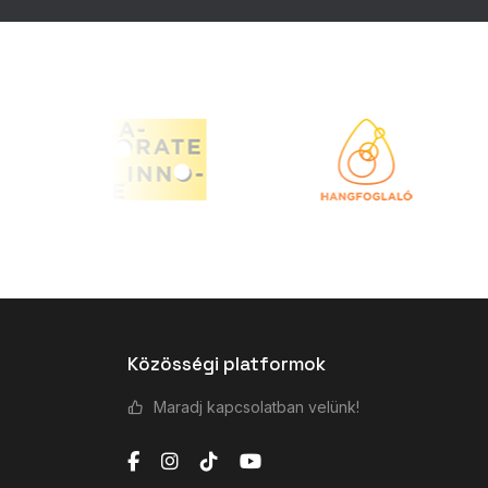
Közösségi platformok
Maradj kapcsolatban velünk!