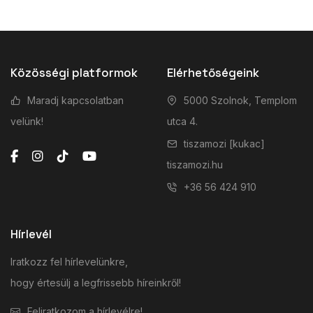
Közösségi platformok
Elérhetőségeink
Maradj kapcsolatban
5000 Szolnok, Templom
velünk!
utca 4.
tiszamozi [kukac]
tiszamozi.hu
+36 56 424 910
Hírlevél
Iratkozz fel hírlevelünkre,
hogy értesülj a legfrissebb híreinkről!
Feliratkozom a hírlevélre!