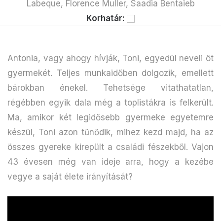
Labeque, Florence Muller, Saadia Bentaieb
Korhatár:
Antonia, vagy ahogy hívják, Toni, egyedül neveli öt
gyermekét. Teljes munkaidőben dolgozik, emellett
bárokban énekel. Tehetsége vitathatatlan,
régébben egyik dala még a toplistákra is felkerült.
Ma, amikor két legidősebb gyermeke egyetemre
készül, Toni azon tűnődik, mihez kezd majd, ha az
összes gyereke kirepült a családi fészekből. Vajon
43 évesen még van ideje arra, hogy a kezébe
vegye a saját élete irányítását?