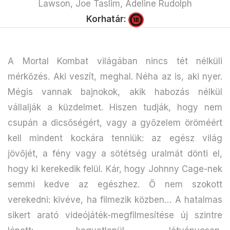
Lawson, Joe Taslim, Adeline Rudolph
Korhatár:
A Mortal Kombat világában nincs tét nélküli
mérkőzés. Aki veszít, meghal. Néha az is, aki nyer.
Mégis vannak bajnokok, akik habozás nélkül
vállalják a küzdelmet. Hiszen tudják, hogy nem
csupán a dicsőségért, vagy a győzelem öröméért
kell mindent kockára tenniük: az egész világ
jövőjét, a fény vagy a sötétség uralmát dönti el,
hogy ki kerekedik felül. Kár, hogy Johnny Cage-nek
semmi kedve az egészhez. Ő nem szokott
verekedni: kivéve, ha filmezik közben… A hatalmas
sikert arató videójáték-megfilmesítése új szintre