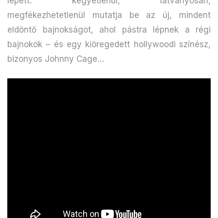
lépett: kegyetlenül, látványosan,
megfékezhetetlenül mutatja be az új, mindent
eldöntő bajnokságot, ahol pástra lépnek a régi
bajnokok – és egy kiöregedett hollywoodi színész,
bizonyos Johnny Cage…