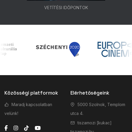
VETÍTÉSI IDŐPONTOK
Közösségi platformok
Elérhetőségeink
Maradj kapcsolatban
5000 Szolnok, Templom
velünk!
utca 4.
tiszamozi [kukac]
tiszamozi.hu