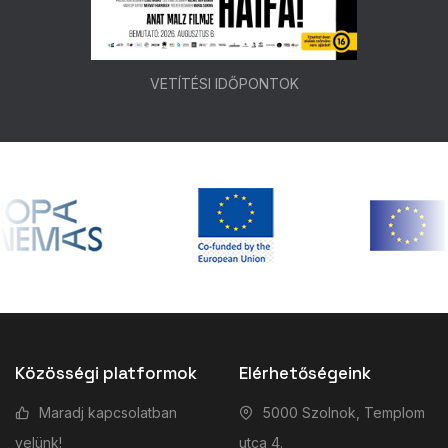
VETÍTÉSI IDŐPONTOK
Közösségi platformok
Elérhetőségeink
Maradj kapcsolatban
5000 Szolnok, Templom
velünk!
utca 4.