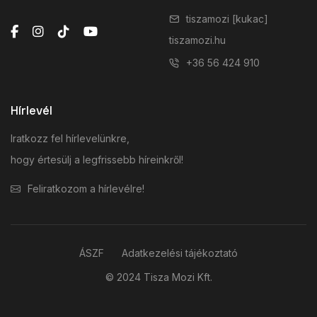
tiszamozi [kukac]
tiszamozi.hu
+36 56 424 910
Hírlevél
Iratkozz fel hírlevelünkre,
hogy értesülj a legfrissebb híreinkről!
Feliratkozom a hírlevélre!
ÁSZF
Adatkezelési tájékoztató
© 2024 Tisza Mozi Kft.