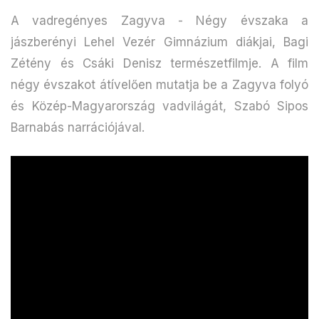
A vadregényes Zagyva - Négy évszaka a
jászberényi Lehel Vezér Gimnázium diákjai, Bagi
Zétény és Csáki Denisz természetfilmje. A film
négy évszakot átívelően mutatja be a Zagyva folyó
és Közép-Magyarország vadvilágát, Szabó Sipos
Barnabás narrációjával.