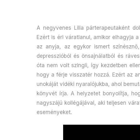
A negyvenes Lilla párterapeutaként dol
Ezért is éri váratlanul, amikor elhagyja a
az anyja, az egykor ismert színésznő,
depresszióból és önsajnálatból és rávesz
óta nem volt szingli, így kezdetben ell
hogy a férje visszatér hozzá. Ezért az a
unokáját vidéki nyaralójukba, ahol bemuta
könyvét írja. A helyzetet bonyolítja, ho
nagyszájú kollégájával, aki teljesen vá
eseményeket.