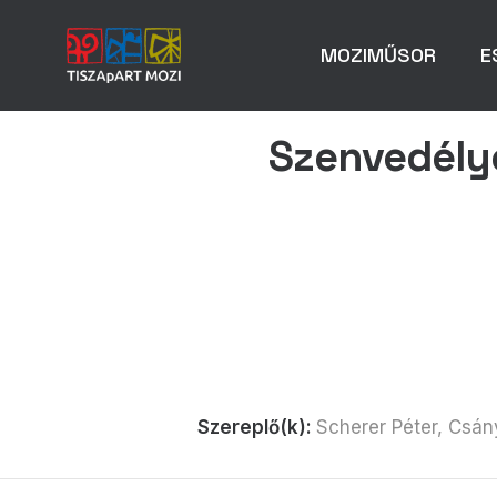
MOZIMŰSOR
E
Szenvedély
Szereplő(k):
Scherer Péter, Csán