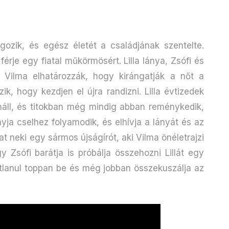
gozik, és egész életét a családjának szentelte.
 férje egy fiatal műkörmösért. Lilla lánya, Zsófi és
 Vilma elhatározzák, hogy kirángatják a nőt a
ik, hogy kezdjen el újra randizni. Lilla évtizedek
enáll, és titokban még mindig abban reménykedik,
nyja cselhez folyamodik, és elhívja a lányát és az
t neki egy sármos újságírót, aki Vilma önéletrajzi
gy Zsófi barátja is próbálja összehozni Lillát egy
ratlanul toppan be és még jobban összekuszálja az