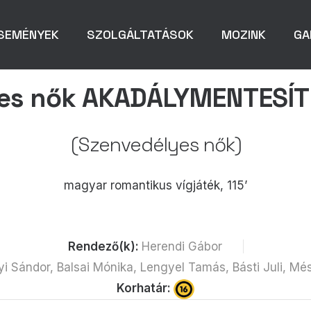
SEMÉNYEK
SZOLGÁLTATÁSOK
MOZINK
GA
es nők AKADÁLYMENTESÍT
(Szenvedélyes nők)
magyar romantikus vígjáték, 115’
Rendező(k):
Herendi Gábor
yi Sándor, Balsai Mónika, Lengyel Tamás, Básti Juli, M
Korhatár: