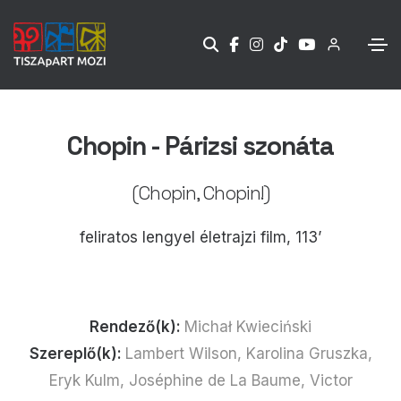
Chopin - Párizsi szonáta
(Chopin, Chopin!)
feliratos lengyel életrajzi film, 113’
Rendező(k):
Michał Kwieciński
Szereplő(k):
Lambert Wilson, Karolina Gruszka,
Eryk Kulm, Joséphine de La Baume, Victor