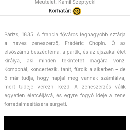
Meutelet, Kamil Szeptycki
Korhatár:
Párizs, 1835. A francia főváros legnagyobb sztárja
a neves zeneszerző, Frédéric Chopin. Ő az
elsőszámú beszédtéma, a partik, és az éjszakai élet
királya, aki minden tekintetet magára vonz.
Komponál, koncertezik, tanít, fürdik a sikerben – de
ő már tudja, hogy napjai meg vannak számlálva,
mert tüdeje vérezni kezd. A zeneszerzés válik
egyetlen életcéljává, és egyre fogyó ideje a zene
forradalmasítására sürgeti.