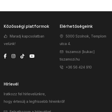
Közösségi platformok
Elérhetőségeink
Maradj kapcsolatban
5000 Szolnok, Templom
velünk!
utca 4.
tiszamozi [kukac]
tiszamozi.hu
+36 56 424 910
Hírlevél
Iratkozz fel hírlevelünkre,
hogy értesülj a legfrissebb híreinkről!
Feliratkozom a hírlevélre!