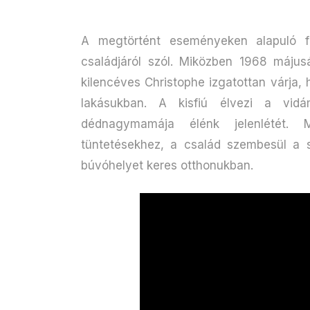
A megtörtént eseményeken alapuló f
családjáról szól. Miközben 1968 májusá
kilencéves Christophe izgatottan várja, 
lakásukban. A kisfiú élvezi a vid
dédnagymamája élénk jelenlétét. M
tüntetésekhez, a család szembesül a 
búvóhelyet keres otthonukban.