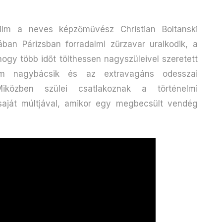
ilm a neves képzőművész Christian Boltanski
ban Párizsban forradalmi zűrzavar uralkodik, a
hogy több időt tölthessen nagyszüleivel szeretett
ám nagybácsik és az extravagáns odesszai
iközben szülei csatlakoznak a történelmi
saját múltjával, amikor egy megbecsült vendég