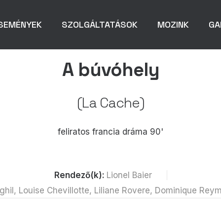
SEMÉNYEK
SZOLGÁLTATÁSOK
MOZINK
GA
A búvóhely
(La Cache)
feliratos francia dráma 90'
Rendező(k):
Lionel Baier
ghil, Louise Chevillotte, Liliane Rovere, Dominique Rey