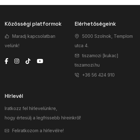
Közösségi platformok
Elérhetőségeink
Maradj kapcsolatban
5000 Szolnok, Templom
velünk!
utca 4.
tiszamozi [kukac]
tiszamozi.hu
+36 56 424 910
Hírlevél
Iratkozz fel hírlevelünkre,
hogy értesülj a legfrissebb híreinkről!
Feliratkozom a hírlevélre!