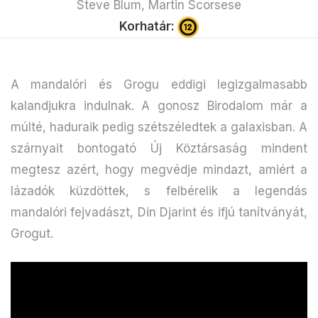
Steve Blum, Martin Scorsese
Korhatár:
A mandalóri és Grogu eddigi legizgalmasabb
kalandjukra indulnak. A gonosz Birodalom már a
múlté, haduraik pedig szétszéledtek a galaxisban. A
szárnyait bontogató Új Köztársaság mindent
megtesz azért, hogy megvédje mindazt, amiért a
lázadók küzdöttek, s felbérelik a legendás
mandalóri fejvadászt, Din Djarint és ifjú tanítványát,
Grogut.