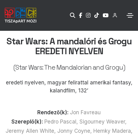
Star Wars: A mandalóri és Grogu
EREDETI NYELVEN
(Star Wars: The Mandalorian and Grogu)
eredeti nyelven, magyar felirattal amerikai fantasy,
kalandfilm, 132’
Rendező(k):
Jon Favreau
Szereplő(k):
Pedro Pascal, Sigourney Weaver,
Jeremy Allen White, Jonny Coyne, Hemky Madera,