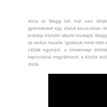
Anna és Maggi bár már nem élnek e
gyermeküket egy izlandi kisvárosban. An
próbálja folytatni alkotói munkáját. Magg
de amikor hazatér, igyekszik minél több 
váltják egymást, a mindennapi életükb
kapcsolatuk megváltozott, a köztük lévő
része.