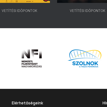
VETÍTÉSI IDŐPONTOK
VETÍTÉSI IDŐPONTOK
Elérhetőségeink
Hí