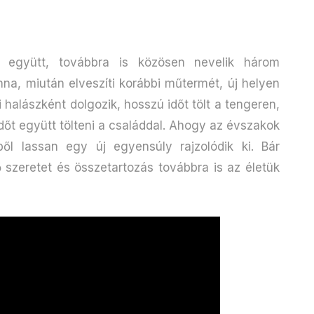
gyütt, továbbra is közösen nevelik három
na, miután elveszíti korábbi műtermét, új helyen
i halászként dolgozik, hosszú időt tölt a tengeren,
időt együtt tölteni a családdal. Ahogy az évszakok
ől lassan egy új egyensúly rajzolódik ki. Bár
 szeretet és összetartozás továbbra is az életük