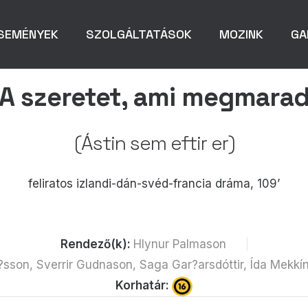
SEMÉNYEK
SZOLGÁLTATÁSOK
MOZINK
GA
A szeretet, ami megmara
(Ástin sem eftir er)
feliratos izlandi-dán-svéd-francia dráma, 109’
Rendező(k):
Hlynur Palmason
?sson, Sverrir Gudnason, Saga Gar?arsdóttir, Ída Mekkín
Korhatár: