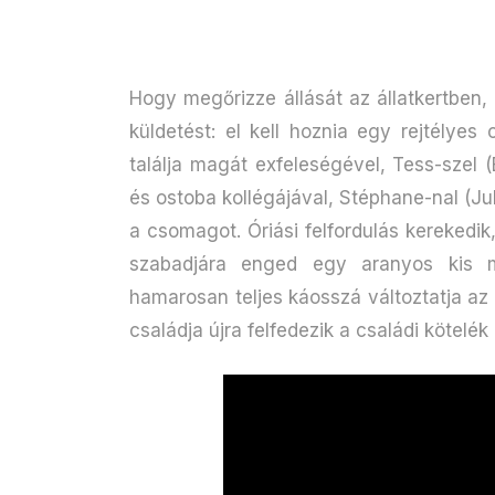
Hogy megőrizze állását az állatkertben,
küldetést: el kell hoznia egy rejtélye
találja magát exfeleségével, Tess-szel (
és ostoba kollégájával, Stéphane-nal (Juli
a csomagot. Óriási felfordulás kerekedik
szabadjára enged egy aranyos kis ma
hamarosan teljes káosszá változtatja az
családja újra felfedezik a családi kötelék 