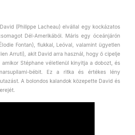
 David (Philippe Lacheau) elvállal egy kockázatos
s csomagot Dél-Amerikából. Máris egy óceánjárón
Élodie Fontan), fiukkal, Leóval, valamint ügyetlen
en Arruti), akit David arra használ, hogy ő cipelje
, amikor Stéphane véletlenül kinyitja a dobozt, és
rsupilami-bébit. Ez a ritka és értékes lény
 utazást. A bolondos kalandok közepette David és
erejét.