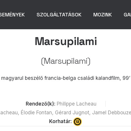
SEMÉNYEK
SZOLGÁLTATÁSOK
MOZINK
GA
Marsupilami
(Marsupilami)
magyarul beszélő francia-belga családi kalandfilm, 99’
Rendező(k):
Philippe Lacheau
Lacheau, Élodie Fontan, Gérard Jugnot, Jamel Debbouze,
Korhatár: