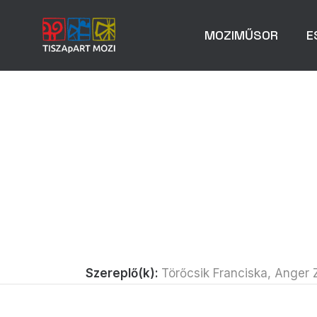
MOZIMŰSOR
E
Szereplő(k):
Törőcsik Franciska, Anger