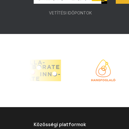
ONTOK
VETÍTÉSI IDŐPONTOK
Közösségi platformok