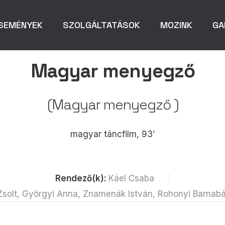
SEMÉNYEK
SZOLGÁLTATÁSOK
MOZINK
GA
Magyar menyegző
(Magyar menyegző )
magyar táncfilm, 93’
Rendező(k):
Káel Csaba
 Zsolt, Györgyi Anna, Znamenák István, Rohonyi Barnab