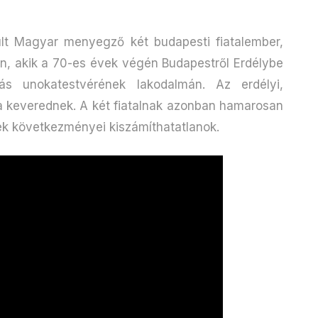
lt Magyar menyegző két budapesti fiatalember,
on, akik a 70-es évek végén Budapestről Erdélybe
s unokatestvérének lakodalmán. Az erdélyi,
ba keverednek. A két fiatalnak azonban hamarosan
ek következményei kiszámíthatatlanok.