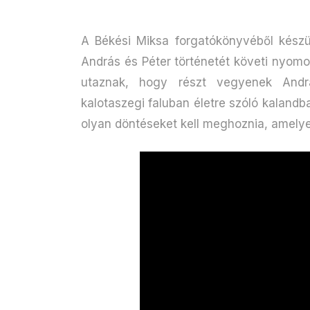
A Békési Miksa forgatókönyvéből készü
András és Péter történetét követi nyom
utaznak, hogy részt vegyenek Andrá
kalotaszegi faluban életre szóló kaland
olyan döntéseket kell meghoznia, amely