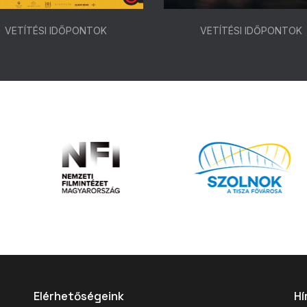
VETÍTÉSI IDŐPONTOK
VETÍTÉSI IDŐPONTOK
Elérhetőségeink
Hí