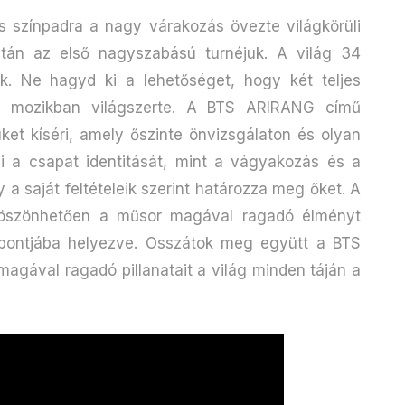
is színpadra a nagy várakozás övezte világkörüli
után az első nagyszabású turnéjuk. A világ 34
. Ne hagyd ki a lehetőséget, hogy két teljes
 a mozikban világszerte. A BTS ARIRANG című
üket kíséri, amely őszinte önvizsgálaton és olyan
i a csapat identitását, mint a vágyakozás és a
a saját feltételeik szerint határozza meg őket. A
köszönhetően a műsor magával ragadó élményt
ppontjába helyezve. Osszátok meg együtt a BTS
magával ragadó pillanatait a világ minden táján a