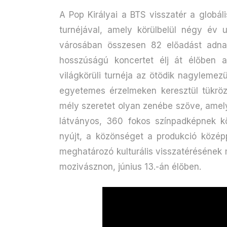
A Pop Királyai a BTS visszatér a globál
turnéjával, amely körülbelül négy év 
városában összesen 82 előadást adnak
hosszúságú koncertet élj át élőben
világkörüli turnéja az ötödik nagylemez
egyetemes érzelmeken keresztül tükröz
mély szeretet olyan zenébe szőve, amely 
látványos, 360 fokos színpadképnek 
nyújt, a közönséget a produkció közé
meghatározó kulturális visszatérésének 
mozivásznon, június 13.-án élőben.