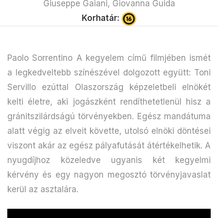
Giuseppe Gaiani, Giovanna Guida
Korhatár:
Paolo Sorrentino A kegyelem című filmjében ismét
a legkedveltebb színészével dolgozott együtt: Toni
Servillo ezúttal Olaszország képzeletbeli elnökét
kelti életre, aki jogászként rendíthetetlenül hisz a
gránitszilárdságú törvényekben. Egész mandátuma
alatt végig az elveit követte, utolsó elnöki döntései
viszont akár az egész pályafutását átértékelhetik. A
nyugdíjhoz közeledve ugyanis két kegyelmi
kérvény és egy nagyon megosztó törvényjavaslat
kerül az asztalára.