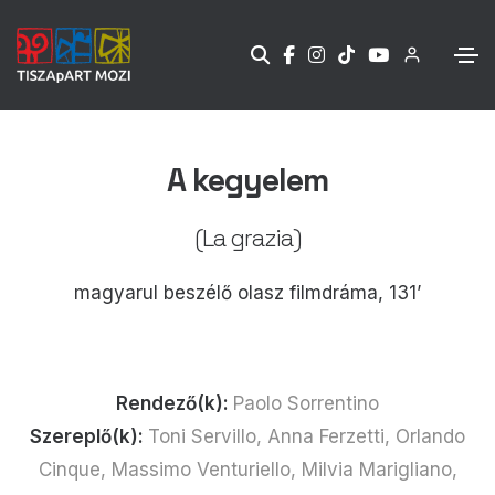
A kegyelem
(La grazia)
magyarul beszélő olasz filmdráma, 131’
Rendező(k):
Paolo Sorrentino
Szereplő(k):
Toni Servillo, Anna Ferzetti, Orlando
Cinque, Massimo Venturiello, Milvia Marigliano,