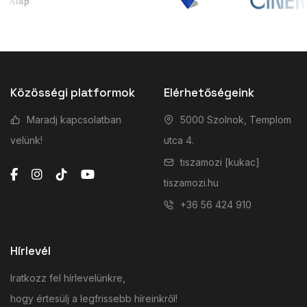
Közösségi platformok
Elérhetőségeink
Maradj kapcsolatban
5000 Szolnok, Templom
velünk!
utca 4.
tiszamozi [kukac]
tiszamozi.hu
+36 56 424 910
Hírlevél
Iratkozz fel hírlevelünkre,
hogy értesülj a legfrissebb híreinkről!