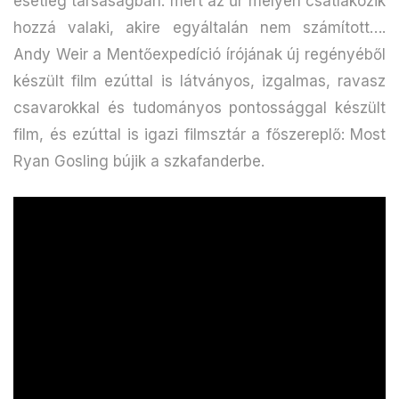
esetleg társaságban: mert az űr mélyén csatlakozik
hozzá valaki, akire egyáltalán nem számított….
Andy Weir a Mentőexpedíció írójának új regényéből
készült film ezúttal is látványos, izgalmas, ravasz
csavarokkal és tudományos pontossággal készült
film, és ezúttal is igazi filmsztár a főszereplő: Most
Ryan Gosling bújik a szkafanderbe.