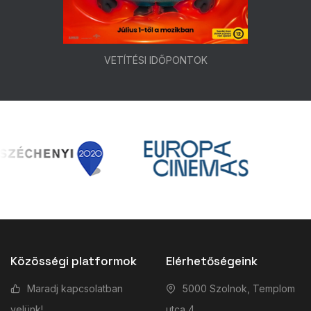
VETÍTÉSI IDŐPONTOK
Közösségi platformok
Elérhetőségeink
Maradj kapcsolatban
5000 Szolnok, Templom
velünk!
utca 4.