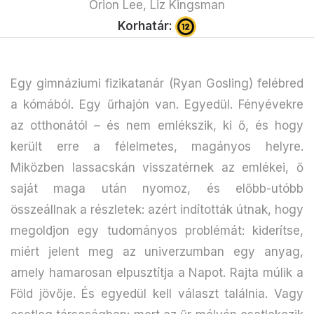
Orion Lee, Liz Kingsman
Korhatár:
Egy gimnáziumi fizikatanár (Ryan Gosling) felébred
a kómából. Egy űrhajón van. Egyedül. Fényévekre
az otthonától – és nem emlékszik, ki ő, és hogy
került erre a félelmetes, magányos helyre.
Miközben lassacskán visszatérnek az emlékei, ő
saját maga után nyomoz, és előbb-utóbb
összeállnak a részletek: azért indították útnak, hogy
megoldjon egy tudományos problémát: kiderítse,
miért jelent meg az univerzumban egy anyag,
amely hamarosan elpusztítja a Napot. Rajta múlik a
Föld jövője. És egyedül kell választ találnia. Vagy