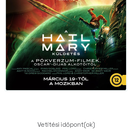
Vetítési időpont(ok)