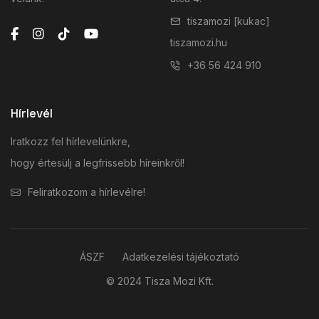
tiszamozi [kukac]
tiszamozi.hu
+36 56 424 910
Hírlevél
Iratkozz fel hírlevelünkre,
hogy értesülj a legfrissebb híreinkről!
Feliratkozom a hírlevélre!
ÁSZF
Adatkezelési tájékoztató
© 2024 Tisza Mozi Kft.