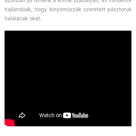
azonban jól ismerik a krimik szabályait, és mindenre
hajlandóak, hogy kinyomozzák szeretett pásztoruk
halálának okát.