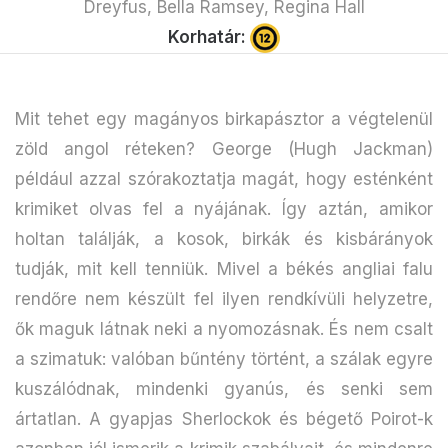
Dreyfus, Bella Ramsey, Regina Hall
Korhatár:
Mit tehet egy magányos birkapásztor a végtelenül
zöld angol réteken? George (Hugh Jackman)
például azzal szórakoztatja magát, hogy esténként
krimiket olvas fel a nyájának. Így aztán, amikor
holtan találják, a kosok, birkák és kisbárányok
tudják, mit kell tenniük. Mivel a békés angliai falu
rendőre nem készült fel ilyen rendkívüli helyzetre,
ők maguk látnak neki a nyomozásnak. És nem csalt
a szimatuk: valóban bűntény történt, a szálak egyre
kuszálódnak, mindenki gyanús, és senki sem
ártatlan. A gyapjas Sherlockok és bégető Poirot-k