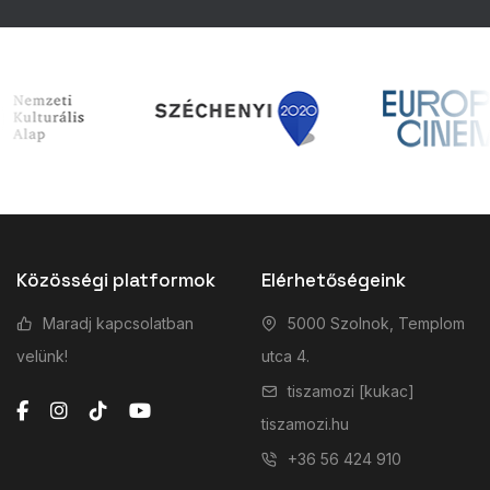
Közösségi platformok
Elérhetőségeink
Maradj kapcsolatban
5000 Szolnok, Templom
velünk!
utca 4.
tiszamozi [kukac]
tiszamozi.hu
+36 56 424 910