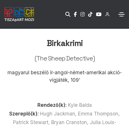
Birkakrimi
(The Sheep Detective)
magyarul beszélő ír-angol-német-amerikai akció-
vígjáték, 109’
Rendező(k):
Kyle Balda
Szereplő(k):
Hugh Jackman, Emma Thompson,
Patrick Stewart, Bryan Cranston, Julia Louis-