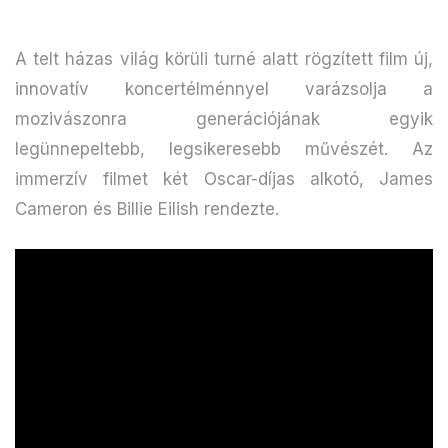
A telt házas világ körüli turné alatt rögzített film új,
innovatív koncertélménnyel varázsolja a
mozivászonra generációjának egyik
legünnepeltebb, legsikeresebb művészét. Az
immerzív filmet két Oscar-díjas alkotó, James
Cameron és Billie Eilish rendezte.