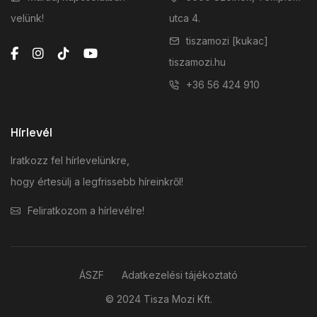
velünk!
utca 4.
tiszamozi [kukac]
tiszamozi.hu
+36 56 424 910
Hírlevél
Iratkozz fel hírlevelünkre,
hogy értesülj a legfrissebb híreinkről!
Feliratkozom a hírlevélre!
ÁSZF
Adatkezelési tájékoztató
© 2024 Tisza Mozi Kft.