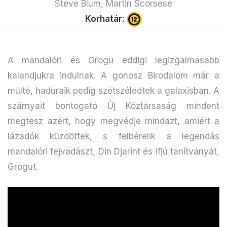
Steve Blum, Martin Scorsese
Korhatár:
A mandalóri és Grogu eddigi legizgalmasabb
kalandjukra indulnak. A gonosz Birodalom már a
múlté, haduraik pedig szétszéledtek a galaxisban. A
szárnyait bontogató Új Köztársaság mindent
megtesz azért, hogy megvédje mindazt, amiért a
lázadók küzdöttek, s felbérelik a legendás
mandalóri fejvadászt, Din Djarint és ifjú tanítványát,
Grogut.