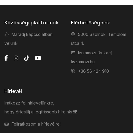
Közösségi platformok
Elérhetőségeink
Maradj kapcsolatban
5000 Szolnok, Templom
velünk!
utca 4.
tiszamozi [kukac]
tiszamozi.hu
+36 56 424 910
Hírlevél
Iratkozz fel hírlevelünkre,
hogy értesülj a legfrissebb híreinkről!
Feliratkozom a hírlevélre!