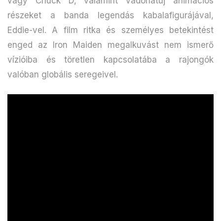
vagy Chuck D, valamint vadonatúj animációs
részeket a banda legendás kabalafigurájával,
Eddie-vel. A film ritka és személyes betekintést
enged az Iron Maiden megalkuvást nem ismerő
vízióiba és töretlen kapcsolatába a rajongók
valóban globális seregeivel.