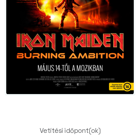
Vetítési időpont(ok)