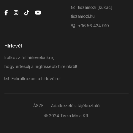
tiszamozi [kukac]
tiszamozi.hu
+36 56 424 910
Hírlevél
Iratkozz fel hírlevelünkre,
hogy értesülj a legfrissebb híreinkről!
Feliratkozom a hírlevélre!
ÁSZF
Adatkezelési tájékoztató
© 2024 Tisza Mozi Kft.