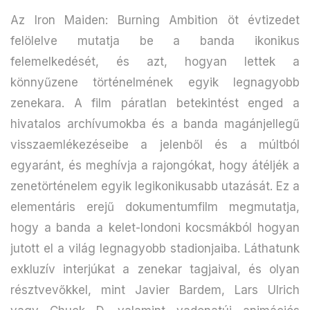
Az Iron Maiden: Burning Ambition öt évtizedet
felölelve mutatja be a banda ikonikus
felemelkedését, és azt, hogyan lettek a
könnyűzene történelmének egyik legnagyobb
zenekara. A film páratlan betekintést enged a
hivatalos archívumokba és a banda magánjellegű
visszaemlékezéseibe a jelenből és a múltból
egyaránt, és meghívja a rajongókat, hogy átéljék a
zenetörténelem egyik legikonikusabb utazását. Ez a
elementáris erejű dokumentumfilm megmutatja,
hogy a banda a kelet-londoni kocsmákból hogyan
jutott el a világ legnagyobb stadionjaiba. Láthatunk
exkluzív interjúkat a zenekar tagjaival, és olyan
résztvevőkkel, mint Javier Bardem, Lars Ulrich