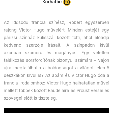
Korhatár:
Az idősödő francia színész, Robert egyszerűen
rajong Victor Hugo műveiért. Minden estéjét egy
párizsi színház kulisszái között tölti, ahol előadja
kedvenc szerzője írásait. A színpadon kívül
azonban szomorú és magányos. Egy véletlen
találkozás sorsfordítónak bizonyul számára – vajon
újra megtalálhatja a boldogságot a világot jelentő
deszkákon kívül is? Az apám és Victor Hugo óda a
francia irodalomhoz: Victor Hugo halhatatlan művei
mellett többek között Baudelaire és Proust versei és
szövegei előtt is tiszteleg.