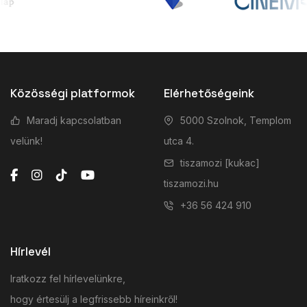
Közösségi platformok
Elérhetőségeink
Maradj kapcsolatban
5000 Szolnok, Templom
velünk!
utca 4.
tiszamozi [kukac]
tiszamozi.hu
+36 56 424 910
Hírlevél
Iratkozz fel hírlevelünkre,
hogy értesülj a legfrissebb híreinkről!