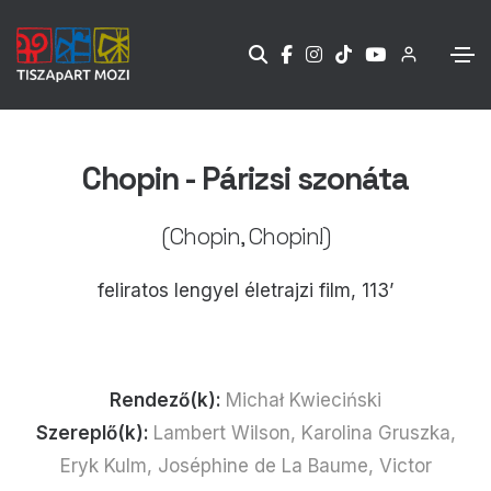
Chopin - Párizsi szonáta
(Chopin, Chopin!)
feliratos lengyel életrajzi film, 113’
Rendező(k):
Michał Kwieciński
Szereplő(k):
Lambert Wilson, Karolina Gruszka,
Eryk Kulm, Joséphine de La Baume, Victor