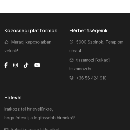
Közösségi platformok
Elérhetőségeink
Maradj kapcsolatban
5000 Szolnok, Templom
velünk!
utca 4.
tiszamozi [kukac]
tiszamozi.hu
+36 56 424 910
Hírlevél
Iratkozz fel hírlevelünkre,
hogy értesülj a legfrissebb híreinkről!
Feliratkozom a hírlevélre!