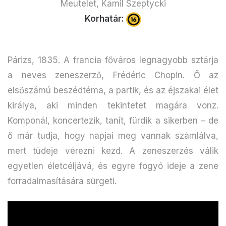
Meutelet, Kamil Szeptycki
Korhatár:
Párizs, 1835. A francia főváros legnagyobb sztárja
a neves zeneszerző, Frédéric Chopin. Ő az
elsőszámú beszédtéma, a partik, és az éjszakai élet
királya, aki minden tekintetet magára vonz.
Komponál, koncertezik, tanít, fürdik a sikerben – de
ő már tudja, hogy napjai meg vannak számlálva,
mert tüdeje vérezni kezd. A zeneszerzés válik
egyetlen életcéljává, és egyre fogyó ideje a zene
forradalmasítására sürgeti.