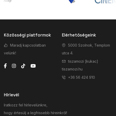
Közösségi platformok
Elérhetőségeink
Maradj kapcsolatban
5000 Szolnok, Templom
velünk!
utca 4.
tiszamozi [kukac]
tiszamozi.hu
+36 56 424 910
Hírlevél
Iratkozz fel hírlevelünkre,
hogy értesülj a legfrissebb híreinkről!