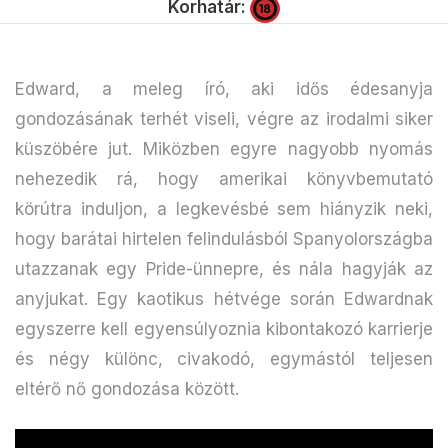
Korhatár:
Edward, a meleg író, aki idős édesanyja
gondozásának terhét viseli, végre az irodalmi siker
küszöbére jut. Miközben egyre nagyobb nyomás
nehezedik rá, hogy amerikai könyvbemutató
körútra induljon, a legkevésbé sem hiányzik neki,
hogy barátai hirtelen felindulásból Spanyolországba
utazzanak egy Pride-ünnepre, és nála hagyják az
anyjukat. Egy kaotikus hétvége során Edwardnak
egyszerre kell egyensúlyoznia kibontakozó karrierje
és négy különc, civakodó, egymástól teljesen
eltérő nő gondozása között.