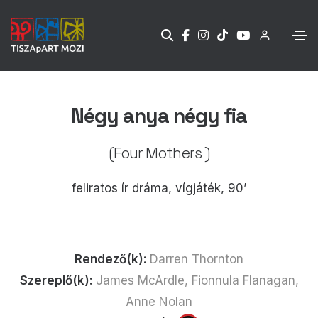
Négy anya négy fia
(Four Mothers )
feliratos ír dráma, vígjáték, 90’
Rendező(k):
Darren Thornton
Szereplő(k):
James McArdle, Fionnula Flanagan,
Anne Nolan