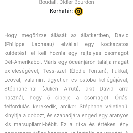
Boudali, Didier Bourdon
Korhatár:
Hogy megőrizze állását az állatkertben, David
(Philippe Lacheau) elvállal egy kockázatos
küldetést: el kell hoznia egy rejtélyes csomagot
Dél-Amerikából. Máris egy óceánjárón találja magát
exfeleségével, Tess-szel (Élodie Fontan), fiukkal,
Leóval, valamint ügyetlen és ostoba kollégájával,
Stéphane-nal (Julien Arruti), akit David arra
használ, hogy ő cipelje a csomagot. Óriási
felfordulás kerekedik, amikor Stéphane véletlenül
kinyitja a dobozt, és szabadjára enged egy aranyos
kis marsupilami-bébit. Ez a ritka és értékes lény