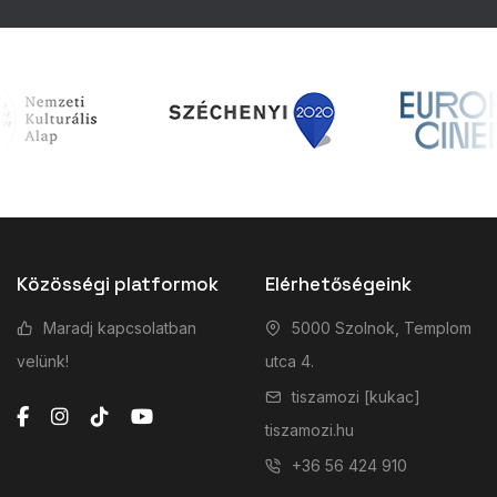
Közösségi platformok
Elérhetőségeink
Maradj kapcsolatban
5000 Szolnok, Templom
velünk!
utca 4.
tiszamozi [kukac]
tiszamozi.hu
+36 56 424 910