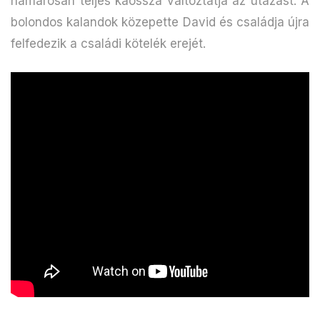
hamarosan teljes káosszá változtatja az utazást. A
bolondos kalandok közepette David és családja újra
felfedezik a családi kötelék erejét.