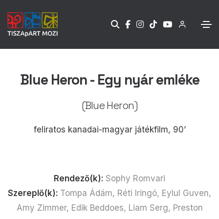
Blue Heron - Egy nyár emléke
(Blue Heron)
feliratos kanadai-magyar játékfilm, 90’
Rendező(k):
Sophy Romvari
Szereplő(k):
Tompa Ádám, Réti Iringó, Eylul Guven,
Amy Zimmer, Edik Beddoes, Liam Serg, Preston