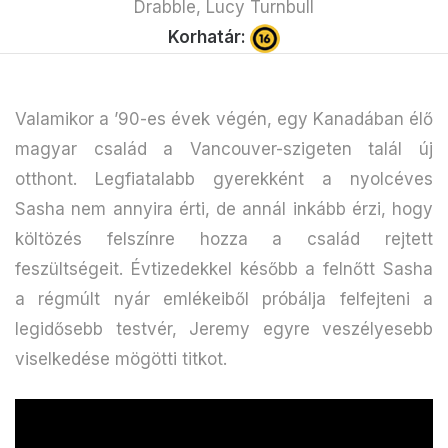
Drabble, Lucy Turnbull
Korhatár:
Valamikor a ’90-es évek végén, egy Kanadában élő
magyar család a Vancouver-szigeten talál új
otthont. Legfiatalabb gyerekként a nyolcéves
Sasha nem annyira érti, de annál inkább érzi, hogy
költözés felszínre hozza a család rejtett
feszültségeit. Évtizedekkel később a felnőtt Sasha
a régmúlt nyár emlékeiből próbálja felfejteni a
legidősebb testvér, Jeremy egyre veszélyesebb
viselkedése mögötti titkot.