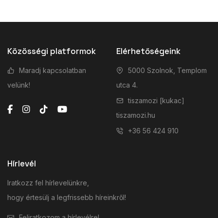
Közösségi platformok
Elérhetőségeink
Maradj kapcsolatban
5000 Szolnok, Templom
velünk!
utca 4.
tiszamozi [kukac]
tiszamozi.hu
+36 56 424 910
Hírlevél
Iratkozz fel hírlevelünkre,
hogy értesülj a legfrissebb híreinkről!
Feliratkozom a hírlevélre!