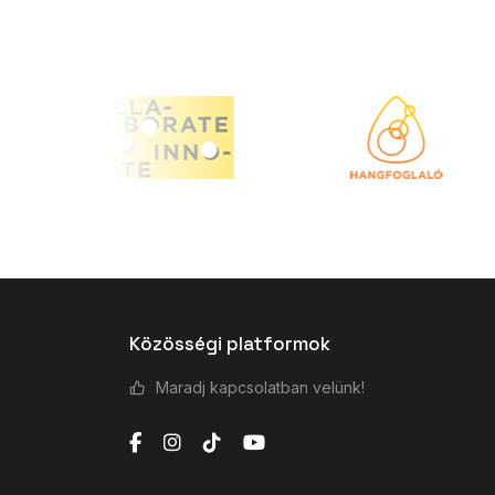
Közösségi platformok
Maradj kapcsolatban velünk!