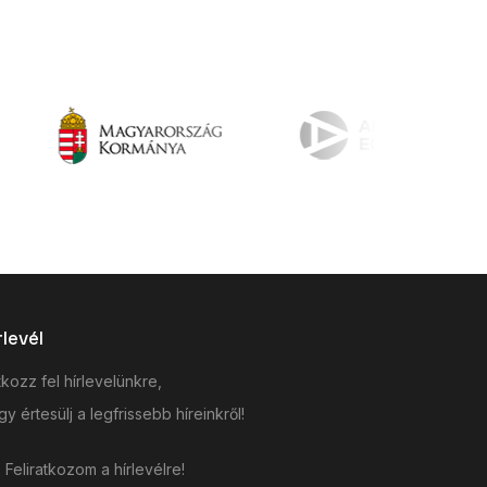
rlevél
tkozz fel hírlevelünkre,
y értesülj a legfrissebb híreinkről!
Feliratkozom a hírlevélre!