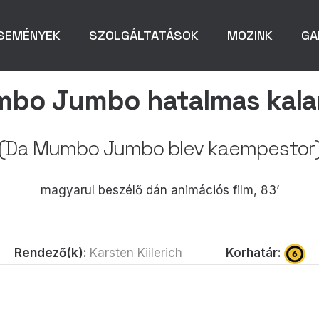
SEMÉNYEK
SZOLGÁLTATÁSOK
MOZINK
GA
bo Jumbo hatalmas kala
(Da Mumbo Jumbo blev kaempestor
magyarul beszélő dán animációs film, 83’
Korhatár:
Rendező(k):
Karsten Kiilerich