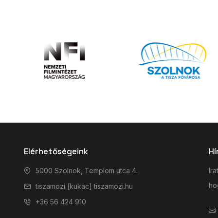
Elérhetőségeink
Hí
5000 Szolnok, Templom utca 4.
Ira
hog
tiszamozi [kukac] tiszamozi.hu
+36 56 424 910