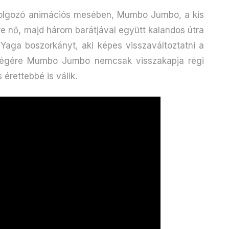
dolgozó animációs mesében, Mumbo Jumbo, a kis
űre nő, majd három barátjával együtt kalandos útra
 Yaga boszorkányt, aki képes visszaváltoztatni a
 végére Mumbo Jumbo nemcsak visszakapja régi
érettebbé is válik.