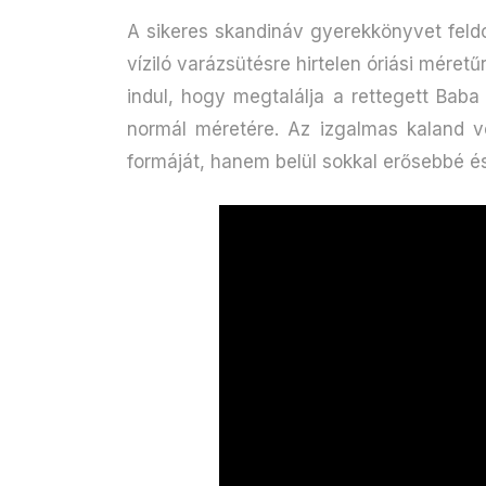
A sikeres skandináv gyerekkönyvet fel
víziló varázsütésre hirtelen óriási méret
indul, hogy megtalálja a rettegett Baba
normál méretére. Az izgalmas kaland
formáját, hanem belül sokkal erősebbé és 