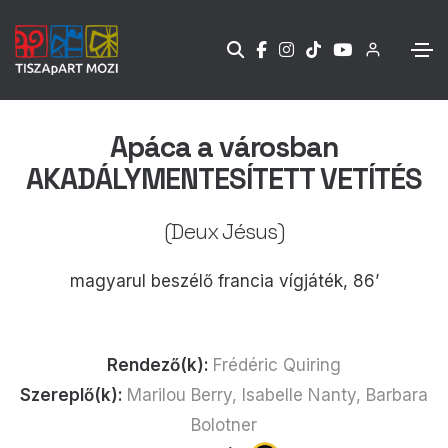
Apáca a városban
AKADÁLYMENTESÍTETT VETÍTÉS
(Deux Jésus)
magyarul beszélő francia vígjáték, 86’
Rendező(k):
Frédéric Quiring
Szereplő(k):
Marilou Berry, Isabelle Nanty, Barbara
Bolotner