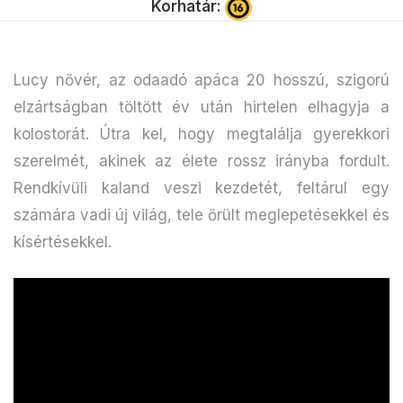
Korhatár:
Lucy nővér, az odaadó apáca 20 hosszú, szigorú
elzártságban töltött év után hirtelen elhagyja a
kolostorát. Útra kel, hogy megtalálja gyerekkori
szerelmét, akinek az élete rossz irányba fordult.
Rendkívüli kaland veszi kezdetét, feltárul egy
számára vadi új világ, tele őrült meglepetésekkel és
kísértésekkel.