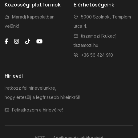
Közösségi platformok
Elérhetőségeink
Maradj kapcsolatban
5000 Szolnok, Templom
velünk!
utca 4.
tiszamozi [kukac]
tiszamozi.hu
+36 56 424 910
Hírlevél
Iratkozz fel hírlevelünkre,
hogy értesülj a legfrissebb híreinkről!
Feliratkozom a hírlevélre!
ÁSZF
Adatkezelési tájékoztató