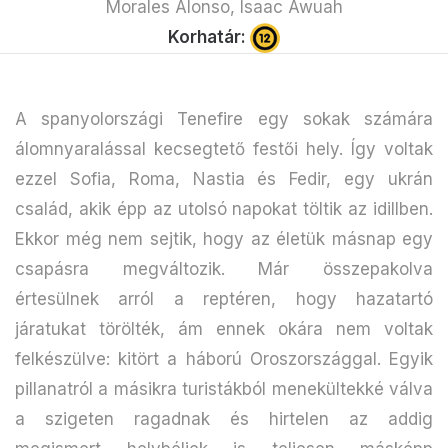
Morales Alonso, Isaac Awuah
Korhatár:
A spanyolországi Tenefire egy sokak számára
álomnyaralással kecsegtető festői hely. Így voltak
ezzel Sofia, Roma, Nastia és Fedir, egy ukrán
család, akik épp az utolsó napokat töltik az idillben.
Ekkor még nem sejtik, hogy az életük másnap egy
csapásra megváltozik. Már összepakolva
értesülnek arról a reptéren, hogy hazatartó
járatukat törölték, ám ennek okára nem voltak
felkészülve: kitört a háború Oroszországgal. Egyik
pillanatról a másikra turistákból menekültekké válva
a szigeten ragadnak és hirtelen az addig