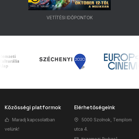
VETÍTÉSI IDŐPONTOK
Közösségi platformok
Elérhetőségeink
Maradj kapcsolatban
5000 Szolnok, Templom
velünk!
utca 4.
tiszamozi [kukac]