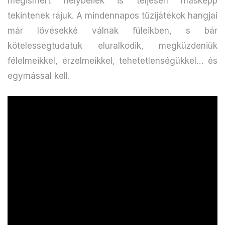
megismert helybéliek is teljesen másképp
tekintenek rájuk. A mindennapos tűzijátékok hangjai
már lövésekké válnak füleikben, s bár
kötelességtudatuk eluralkodik, megküzdeniük
félelmeikkel, érzelmeikkel, tehetetlenségükkel… és
egymással kell.