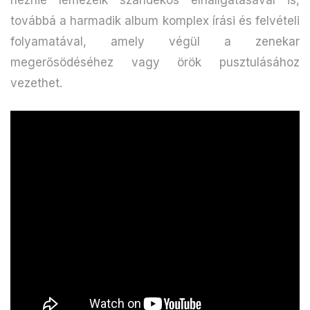
továbbá a harmadik album komplex írási és felvételi
folyamatával, amely végül a zenekar
megerősödéséhez vagy örök pusztulásához
vezethet.