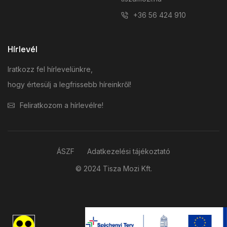
+36 56 424 910
Hírlevél
Iratkozz fel hírlevelünkre,
hogy értesülj a legfrissebb híreinkről!
Feliratkozom a hírlevélre!
ÁSZF
Adatkezelési tájékoztató
© 2024 Tisza Mozi Kft.