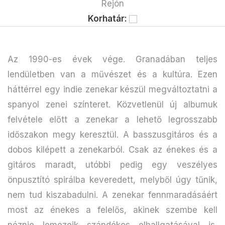
Rejón
Korhatár:
Az 1990-es évek vége. Granadában teljes
lendületben van a művészet és a kultúra. Ezen
háttérrel egy indie zenekar készül megváltoztatni a
spanyol zenei színteret. Közvetlenül új albumuk
felvétele előtt a zenekar a lehető legrosszabb
időszakon megy keresztül. A basszusgitáros és a
dobos kilépett a zenekarból. Csak az énekes és a
gitáros maradt, utóbbi pedig egy veszélyes
önpusztító spirálba keveredett, melyből úgy tűnik,
nem tud kiszabadulni. A zenekar fennmaradásáért
most az énekes a felelős, akinek szembe kell
néznie lemezeik szándékos elhallgatásával is,