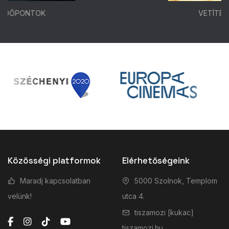
VETÍTÉSI IDŐPONTOK
Közösségi platformok
Elérhetőségeink
Maradj kapcsolatban
5000 Szolnok, Templom
velünk!
utca 4.
tiszamozi [kukac]
tiszamozi.hu