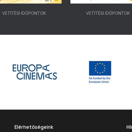
VETÍTÉSI IDŐPONTOK
VETÍTÉSI IDŐPONTOK
Elérhetőségeink
Hí