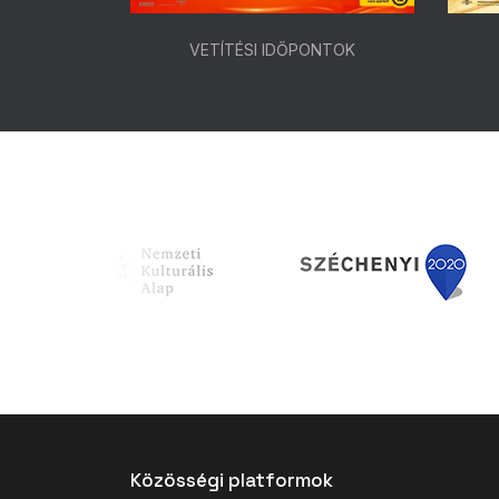
ONTOK
VETÍTÉSI IDŐPONTOK
Közösségi platformok