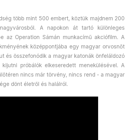
édség több mint 500 embert, köztük majdnem 200
 nagyvárosból. A napokon át tartó különleges
be az Operation Sámán munkacímű akciófilm. A
selekményének középpontjába egy magyar orvosnőt
fut és összefonódik a magyar katonák önfeláldozó
kijutni próbálók elkeseredett menekülésével. A
ülőtéren nincs már törvény, nincs rend - a magyar
e dönt életről és halálról.