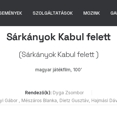
SEMÉNYEK
SZOLGÁLTATÁSOK
MOZINK
GA
Sárkányok Kabul felett
(Sárkányok Kabul felett )
magyar játékfilm, 100’
Rendező(k):
Dyga Zsombor
i Gábor , Mészáros Blanka, Dietz Gusztáv, Hajmási Dáv