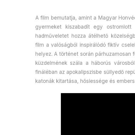
A film bemutatja, amint a Magyar Honv
gyermeket kiszabadít egy ostromlott
hadműveletet hozza átélhető közelség
film a valóságból inspirálódó fiktív c
helyez. A történet során párhuzamosan 
küzdelmének szála a háborús városból 
fináléban az apokalipszisbe süllyedő rep
katonák kitartása, hősiessége és emberség