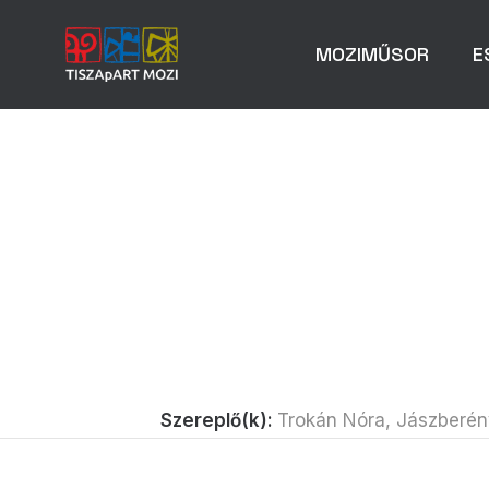
MOZIMŰSOR
E
Szereplő(k):
Trokán Nóra, Jászberény