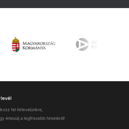
rlevél
tkozz fel hírlevelünkre,
y értesülj a legfrissebb híreinkről!