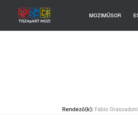
MOZIMŰSOR
E
Rendező(k):
Fabio Grassadoni