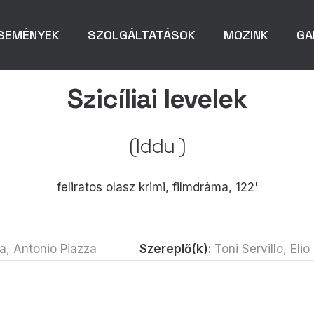
SEMÉNYEK
SZOLGÁLTATÁSOK
MOZINK
GA
Szicíliai levelek
(Iddu )
feliratos olasz krimi, filmdráma, 122'
a, Antonio Piazza
Szereplő(k):
Toni Servillo, El