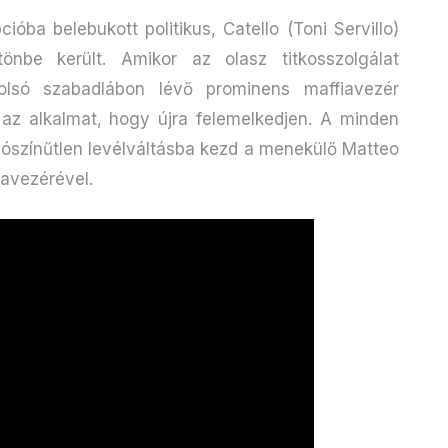
ióba belebukott politikus, Catello (Toni Servillo)
önbe került. Amikor az olasz titkosszolgálat
tolsó szabadlábon lévő prominens maffiavezér
az alkalmat, hogy újra felemelkedjen. A minden
alószínűtlen levélváltásba kezd a menekülő Matteo
avezérével.