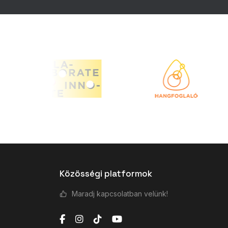
Közösségi platformok
Maradj kapcsolatban velünk!