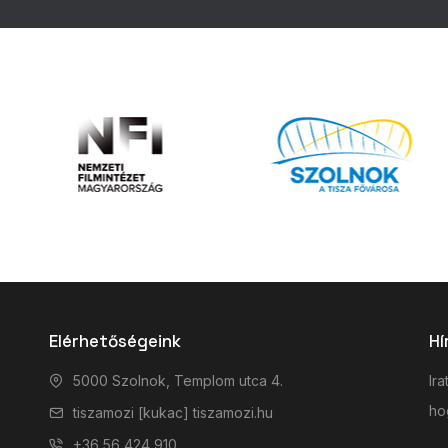
Elérhetőségeink
Hí
5000 Szolnok, Templom utca 4.
Ira
hog
tiszamozi [kukac] tiszamozi.hu
+36 56 424 910