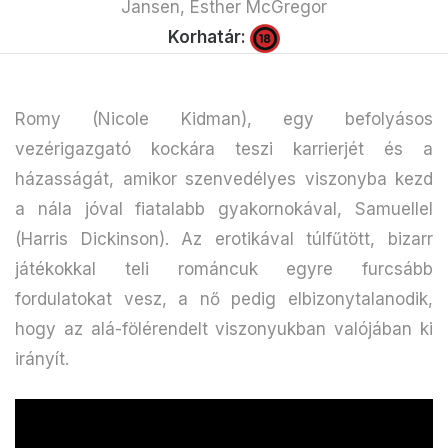
Jansen, Esther McGregor
Korhatár:
Romy (Nicole Kidman), egy befolyásos
vezérigazgató kockára teszi karrierjét és a
házasságát, amikor szenvedélyes viszonyba kezd
a nála jóval fiatalabb gyakornokával, Samuellel
(Harris Dickinson). Az erotikával túlfűtött, bizarr
játékokkal teli románcuk egyre furcsább
fordulatokat vesz, a nő pedig elbizonytalanodik,
hogy az alá-fölérendelt viszonyukban valójában ki
irányít.