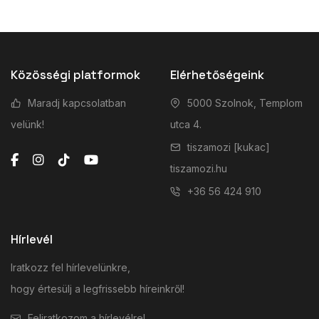
Közösségi platformok
Elérhetőségeink
Maradj kapcsolatban
5000 Szolnok, Templom
velünk!
utca 4.
tiszamozi [kukac]
tiszamozi.hu
+36 56 424 910
Hírlevél
Iratkozz fel hírlevelünkre,
hogy értesülj a legfrissebb híreinkről!
Feliratkozom a hírlevélre!